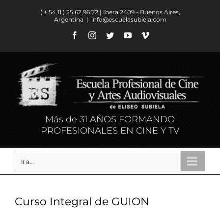
Saltar
( + 54 11 ) ​25 62 96 72 | Ibera 2409 - Buenos Aires,
al
Argentina
|
info@escuelasubiela.com
contenido
Facebook
Instagram
Twitter
YouTube
Vimeo
Más de 31 AÑOS FORMANDO
PROFESIONALES EN CINE Y TV
Ir a...
Curso Integral de
GUION