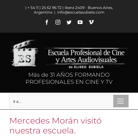
Saltar
( + 54 11 ) ​25 62 96 72 | Ibera 2409 - Buenos Aires,
al
Argentina
|
info@escuelasubiela.com
contenido
Facebook
Instagram
Twitter
YouTube
Vimeo
Más de 31 AÑOS FORMANDO
PROFESIONALES EN CINE Y TV
Ir a...
Mercedes Morán visitó
nuestra escuela.