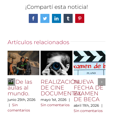
¡Compartí esta noticia!
Facebook
Twitter
LinkedIn
Tumblr
Pinterest
Artículos relacionados
REALIZACIÓN
NUEVA
Vi
De las
DE CINE
FECHA DE
Hl
aulas al
DOCUMENTAL
EXAMEN
di
mundo.
DE BECA
m
mayo 1st, 2026
|
junio 25th, 2026
n
Sin comentarios
|
Sin
abril 11th, 2026
|
ta
comentarios
Sin comentarios