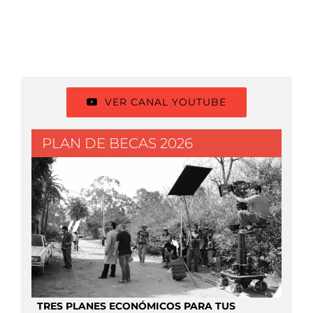
A
F
C
mar
|
com
VER CANAL YOUTUBE
PLAN DE BECAS 2026
TRES PLANES ECONÓMICOS PARA TUS