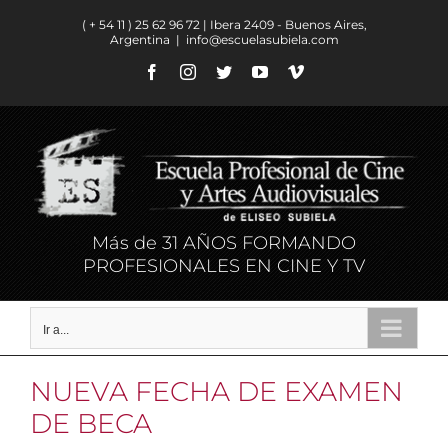
Saltar
( + 54 11 ) ​25 62 96 72 | Ibera 2409 - Buenos Aires,
al
Argentina
|
info@escuelasubiela.com
contenido
Facebook
Instagram
Twitter
YouTube
Vimeo
Más de 31 AÑOS FORMANDO
PROFESIONALES EN CINE Y TV
Ir a...
NUEVA FECHA DE EXAMEN
DE BECA