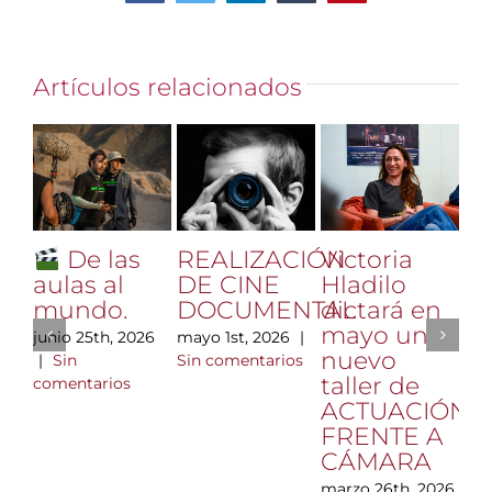
Artículos relacionados
REALIZACIÓN
Victoria
M
De las
DE CINE
Hladilo
M
aulas al
DOCUMENTAL
dictará en
vi
mundo.
mayo un
nu
mayo 1st, 2026
|
junio 25th, 2026
nuevo
es
Sin comentarios
|
Sin
taller de
comentarios
mar
ACTUACIÓN
|
FRENTE A
com
CÁMARA
marzo 26th, 2026