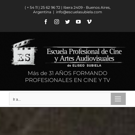
Saltar
( + 54 11 ) ​25 62 96 72 | Ibera 2409 - Buenos Aires,
al
Argentina
|
info@escuelasubiela.com
contenido
Facebook
Instagram
Twitter
YouTube
Vimeo
Más de 31 AÑOS FORMANDO
PROFESIONALES EN CINE Y TV
Ir a...