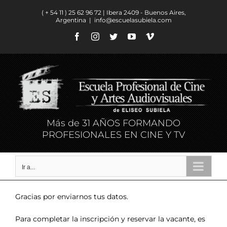
Saltar
( + 54 11 ) ​25 62 96 72 | Ibera 2409 - Buenos Aires,
al
Argentina
|
info@escuelasubiela.com
contenido
Facebook
Instagram
Twitter
YouTube
Vimeo
Más de 31 AÑOS FORMANDO
PROFESIONALES EN CINE Y TV
Ir a...
Gracias por enviarnos tus datos.
Para completar la inscripción y reservar la vacante, es