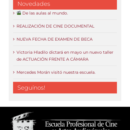
Novedades
De las aulas al mundo.
REALIZACIÓN DE CINE DOCUMENTAL
NUEVA FECHA DE EXAMEN DE BECA
Victoria Hladilo dictará en mayo un nuevo taller
de ACTUACIÓN FRENTE A CÁMARA
Mercedes Morán visitó nuestra escuela.
Seguínos!