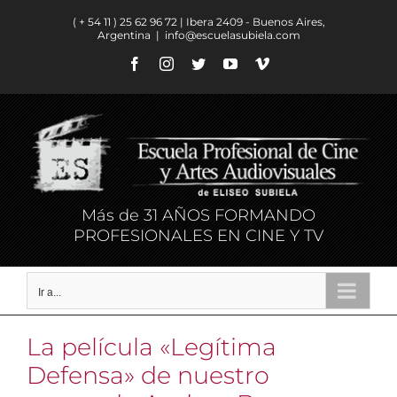
Saltar
( + 54 11 ) ​25 62 96 72 | Ibera 2409 - Buenos Aires,
al
Argentina
|
info@escuelasubiela.com
contenido
Facebook
Instagram
Twitter
YouTube
Vimeo
Más de 31 AÑOS FORMANDO
PROFESIONALES EN CINE Y TV
Ir a...
La película «Legítima
Defensa» de nuestro