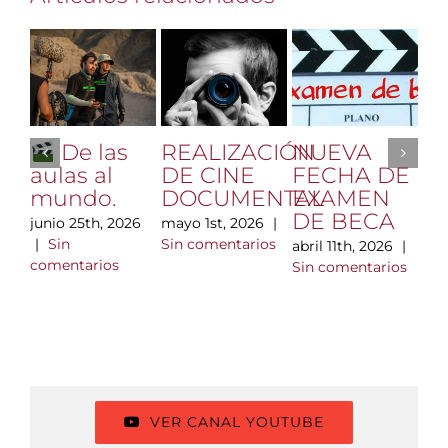
REALIZACIÓN
NUEVA
Vi
De las
DE CINE
FECHA DE
Hl
aulas al
DOCUMENTAL
EXAMEN
di
mundo.
DE BECA
m
mayo 1st, 2026
|
junio 25th, 2026
n
Sin comentarios
|
Sin
abril 11th, 2026
|
ta
comentarios
Sin comentarios
A
F
C
mar
|
com
VER CANAL YOUTUBE