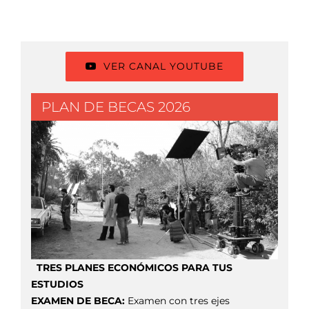
C
mar
|
com
VER CANAL YOUTUBE
PLAN DE BECAS 2026
TRES PLANES ECONÓMICOS PARA TUS
ESTUDIOS
EXAMEN DE BECA:
Examen con tres ejes