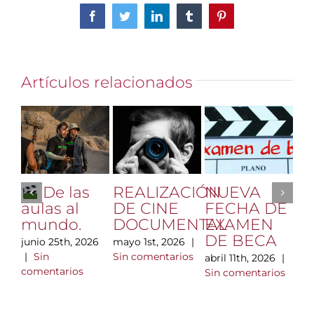
Facebook
Twitter
LinkedIn
Tumblr
Pinterest
Artículos relacionados
REALIZACIÓN
NUEVA
Vi
De las
DE CINE
FECHA DE
Hl
aulas al
DOCUMENTAL
EXAMEN
di
mundo.
DE BECA
m
mayo 1st, 2026
|
junio 25th, 2026
n
Sin comentarios
|
Sin
abril 11th, 2026
|
ta
comentarios
Sin comentarios
A
F