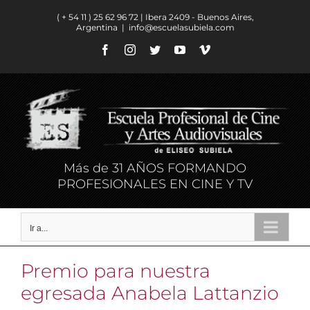
Saltar
( + 54 11 ) ​25 62 96 72 | Ibera 2409 - Buenos Aires,
al
Argentina
|
info@escuelasubiela.com
contenido
Facebook
Instagram
Twitter
YouTube
Vimeo
Más de 31 AÑOS FORMANDO
PROFESIONALES EN CINE Y TV
Ir a...
Premio para nuestra
egresada Anabela Lattanzio