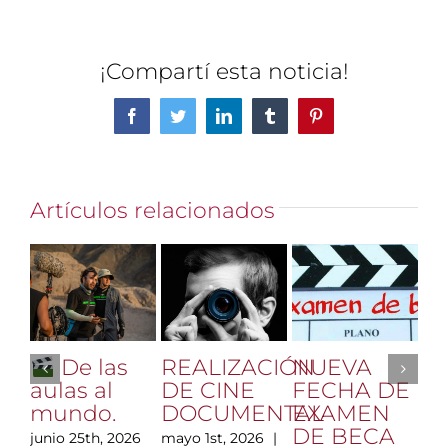
¡Compartí esta noticia!
Facebook
Twitter
LinkedIn
Tumblr
Pinterest
Artículos relacionados
REALIZACIÓN
NUEVA
Vi
De las
DE CINE
FECHA DE
Hl
aulas al
DOCUMENTAL
EXAMEN
di
mundo.
DE BECA
m
mayo 1st, 2026
|
junio 25th, 2026