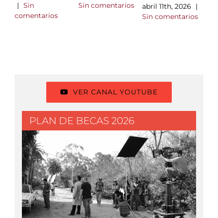
n
Sin comentarios
|
Sin
abril 11th, 2026
|
ta
comentarios
Sin comentarios
A
F
C
mar
|
com
VER CANAL YOUTUBE
PLAN DE BECAS 2026