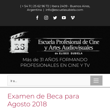
Saltar
( + 54 11 ) ​25 62 96 72 | Ibera 2409 - Buenos Aires,
al
Argentina
|
info@escuelasubiela.com
contenido
Facebook
Instagram
Twitter
YouTube
Vimeo
Más de 31 AÑOS FORMANDO
PROFESIONALES EN CINE Y TV
Ir a...
Examen de Beca para
Agosto 2018