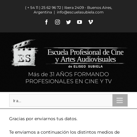
Saltar
( + 54 11 ) ​25 62 96 72 | Ibera 2409 - Buenos Aires,
al
Argentina
|
info@escuelasubiela.com
contenido
Facebook
Instagram
Twitter
YouTube
Vimeo
Más de 31 AÑOS FORMANDO
PROFESIONALES EN CINE Y TV
Ir a...
Gracias por enviarnos tus datos.
Te enviamos a continuación los distintos medios de