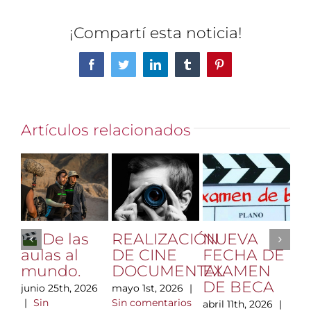
¡Compartí esta noticia!
Facebook
Twitter
LinkedIn
Tumblr
Pinterest
Artículos relacionados
REALIZACIÓN
NUEVA
Vi
De las
DE CINE
FECHA DE
Hl
aulas al
DOCUMENTAL
EXAMEN
di
mundo.
DE BECA
m
mayo 1st, 2026
|
junio 25th, 2026
n
Sin comentarios
|
Sin
abril 11th, 2026
|