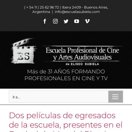
Saltar
( + 54 11 ) ​25 62 96 72 | Ibera 2409 - Buenos Aires,
al
Argentina
|
info@escuelasubiela.com
contenido
Facebook
Instagram
Twitter
YouTube
Vimeo
Más de 31 AÑOS FORMANDO
PROFESIONALES EN CINE Y TV
Ir a...
Dos películas de egresados
de la escuela, presentes en el