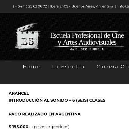
Saltar
( + 54 11 ) ​25 62 96 72 | Ibera 2409 - Buenos Aires, Argentina
|
info@
al
contenido
Home
La Escuela
Carrera Ofi
ARANCEL
INTRODUCCIÓN AL SONIDO – 6 (SEIS) CLASES
PAGO REALIZADO EN ARGENTINA
$ 195.000.-
(pesos argentinos)