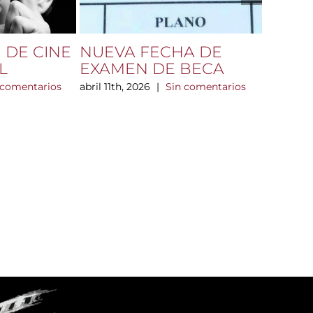
 DE CINE
NUEVA FECHA DE
Victor
L
EXAMEN DE BECA
en ma
talle
 comentarios
abril 11th, 2026
|
Sin comentarios
FREN
marzo 26