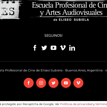
SEGUINOS!
la Profesional de Cine de Eliseo Subiela - Buenos Aires, Argentina -
i
Facebook
Instagram
Twitter
YouTube
Vimeo
stá protegido por Recaptcha de Google. Ver
Políticas de privacidad
y
término