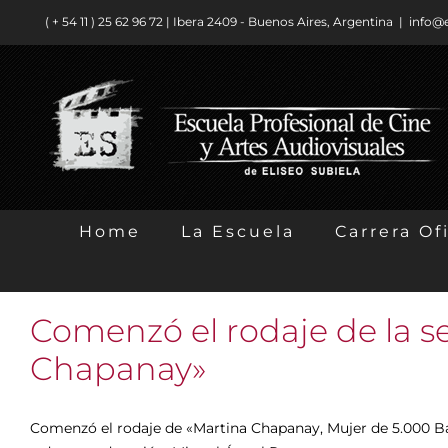
Saltar
( + 54 11 ) ​25 62 96 72 | Ibera 2409 - Buenos Aires, Argentina
|
info@
al
contenido
Home
La Escuela
Carrera Ofi
Comenzó el rodaje de la s
Chapanay»
Comenzó el rodaje de «Martina Chapanay, Mujer de 5.000 Bat