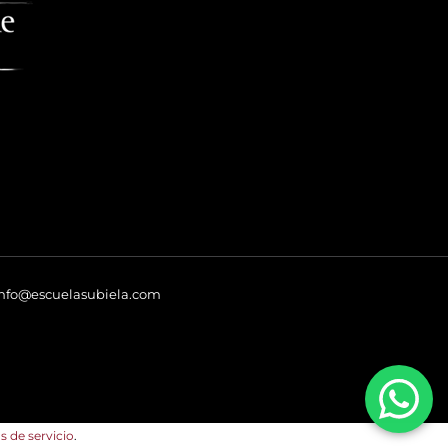
nfo@escuelasubiela.com
s de servicio
.