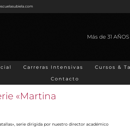
escuelasubiela.com
Más de 31 AÑO
cial
Carreras Intensivas
Cursos & Ta
Contacto
erie «Martina
allas», serie dirigida por nuestro director académico