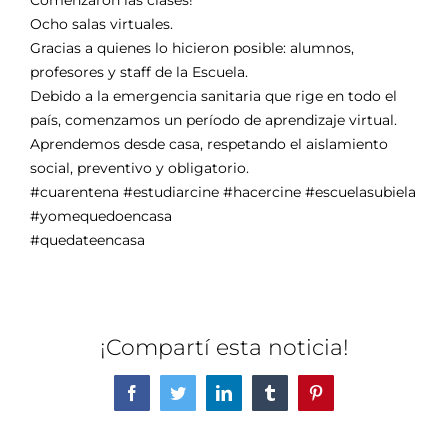
Comenzaron las clases!
Ocho salas virtuales.
Gracias a quienes lo hicieron posible: alumnos,
profesores y staff de la Escuela.
Debido a la emergencia sanitaria que rige en todo el
país, comenzamos un período de aprendizaje virtual.
Aprendemos desde casa, respetando el aislamiento
social, preventivo y obligatorio.
#cuarentena
#estudiarcine
#hacercine
#escuelasubiela
#yomequedoencasa
#quedateencasa
¡Compartí esta noticia!
Facebook
Twitter
LinkedIn
Tumblr
Pinterest