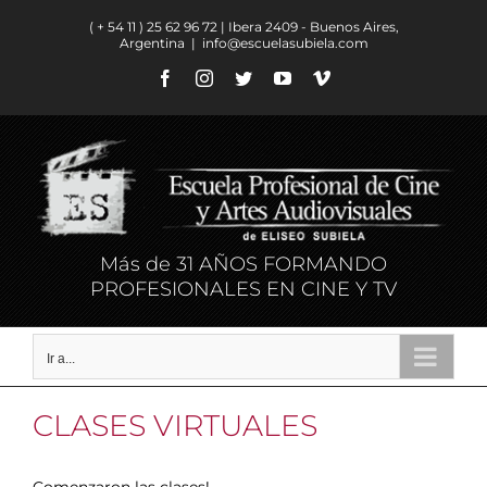
Saltar
( + 54 11 ) ​25 62 96 72 | Ibera 2409 - Buenos Aires,
al
Argentina
|
info@escuelasubiela.com
contenido
Facebook
Instagram
Twitter
YouTube
Vimeo
Más de 31 AÑOS FORMANDO
PROFESIONALES EN CINE Y TV
Ir a...
CLASES VIRTUALES