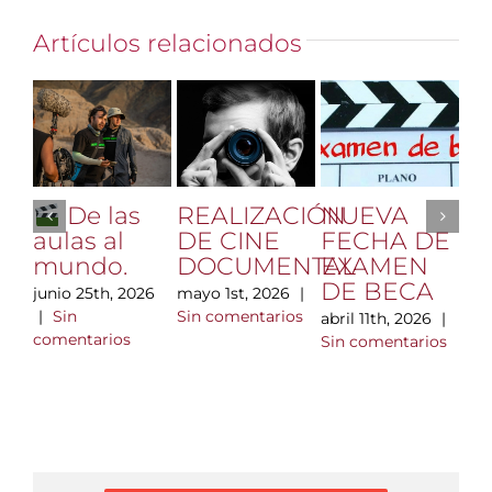
Artículos relacionados
REALIZACIÓN
NUEVA
Vi
De las
DE CINE
FECHA DE
Hl
aulas al
DOCUMENTAL
EXAMEN
di
mundo.
DE BECA
m
mayo 1st, 2026
|
junio 25th, 2026
n
Sin comentarios
|
Sin
abril 11th, 2026
|
ta
comentarios
Sin comentarios
A
F
C
mar
|
com