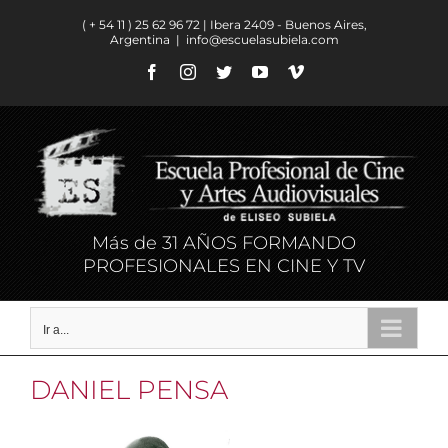
Saltar
( + 54 11 ) ​25 62 96 72 | Ibera 2409 - Buenos Aires,
al
Argentina
|
info@escuelasubiela.com
contenido
Facebook
Instagram
Twitter
YouTube
Vimeo
Más de 31 AÑOS FORMANDO
PROFESIONALES EN CINE Y TV
Ir a...
DANIEL PENSA