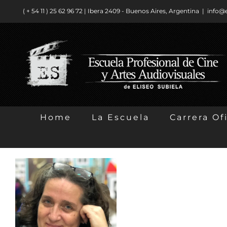
Saltar
( + 54 11 ) ​25 62 96 72 | Ibera 2409 - Buenos Aires, Argentina
|
info@
al
contenido
Home
La Escuela
Carrera Ofi