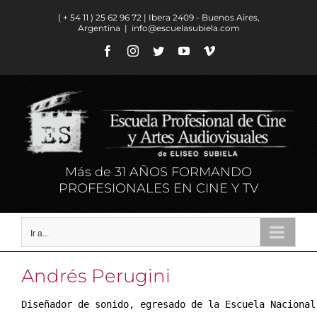
Saltar
( + 54 11 ) ​25 62 96 72 | Ibera 2409 - Buenos Aires,
al
Argentina
|
info@escuelasubiela.com
contenido
Facebook
Instagram
Twitter
YouTube
Vimeo
Más de 31 AÑOS FORMANDO
PROFESIONALES EN CINE Y TV
Ir a...
Andrés Perugini
Diseñador de sonido, egresado de la Escuela Nacional