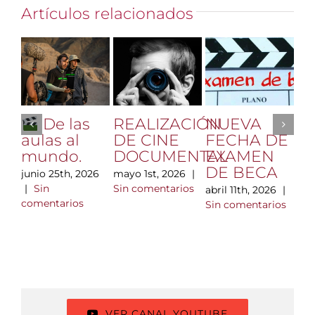
Artículos relacionados
REALIZACIÓN
NUEVA
Vi
De las
DE CINE
FECHA DE
Hl
aulas al
DOCUMENTAL
EXAMEN
di
mundo.
DE BECA
m
mayo 1st, 2026
|
junio 25th, 2026
n
Sin comentarios
|
Sin
abril 11th, 2026
|
ta
comentarios
Sin comentarios
A
F
C
mar
|
com
VER CANAL YOUTUBE