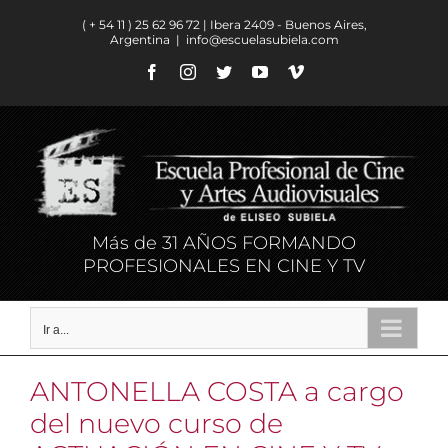
Saltar
( + 54 11 ) ​25 62 96 72 | Ibera 2409 - Buenos Aires,
al
Argentina
|
info@escuelasubiela.com
contenido
Facebook
Instagram
Twitter
YouTube
Vimeo
Más de 31 AÑOS FORMANDO
PROFESIONALES EN CINE Y TV
Ir a...
ANTONELLA COSTA a cargo
del nuevo curso de